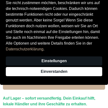
Preis
29,95 €
inkl. MwSt.,
zzgl. Versandkosten
Sie nicht zustimmen möchten, beschränken wir uns auf
die technisch-notwendigen Cookies. Dadurch können
Verkauf durch
Schuh Worschek (Eggenfelden)
bestimmte Funktionen nicht oder nur eingeschränkt
1 Angebot einer anderen Filiale
genutzt werden. Aber keine Sorge! Wenn Sie diese
Funktionen doch nutzen wollen, weisen wir Sie an Ort
Größe
und Stelle noch einmal auf die Einstellungen hin, damit
Sie auch im Nachhinein Ihre Freigabe erteilen können.
40
41
42
44
45
46
47
Alle Optionen und weitere Details finden Sie in der
Datenschutzerklärung
.
Auswahl aufheben
Einstellungen
Nur noch weniger als 3 Artikel im Geschäft vorhanden.
Einverstanden
In den Warenkorb
Auf Lager – sofort versandfertig. Dein Einkauf hilft,
lokale Händler und ihre Geschäfte zu erhalten.