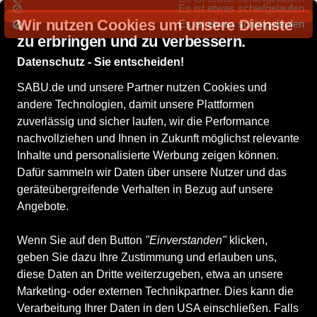
Es ist etwas schiefgelaufen
Deutschlandweite Lieferung
Top
Es ist etwas schiefgelaufen
Wir nutzen Cookies um unsere Dienste
zu erbringen und zu verbessern.
Datenschutz - Sie entscheiden!
SABU.de und unsere Partner nutzen Cookies und
andere Technologien, damit unsere Plattformen
zuverlässig und sicher laufen, wir die Performance
nachvollziehen und Ihnen in Zukunft möglichst relevante
Inhalte und personalisierte Werbung zeigen können.
Dafür sammeln wir Daten über unsere Nutzer und das
geräteübergreifende Verhalten in Bezug auf unsere
Angebote.
Wenn Sie auf den Button
"Einverstanden"
klicken,
geben Sie dazu Ihre Zustimmung und erlauben uns,
Supersoft
SUPERSOFT Herrenschuhe
diese Daten an Dritte weiterzugeben, etwa an unsere
Marketing- oder externen Technikpartner. Dies kann die
Pantoletten BROWN
Verarbeitung Ihrer Daten in den USA einschließen. Falls