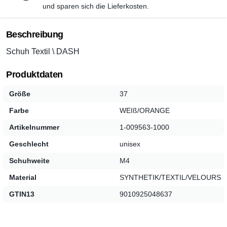
und sparen sich die Lieferkosten.
Beschreibung
Schuh Textil \ DASH
Produktdaten
Größe
37
Farbe
WEIß/ORANGE
Artikelnummer
1-009563-1000
Geschlecht
unisex
Schuhweite
M4
Material
SYNTHETIK/TEXTIL/VELOURS
GTIN13
9010925048637