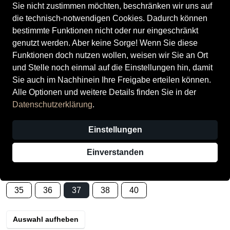
Sie nicht zustimmen möchten, beschränken wir uns auf
die technisch-notwendigen Cookies. Dadurch können
bestimmte Funktionen nicht oder nur eingeschränkt
genutzt werden. Aber keine Sorge! Wenn Sie diese
Funktionen doch nutzen wollen, weisen wir Sie an Ort
und Stelle noch einmal auf die Einstellungen hin, damit
Superfit Kinderschuhe
Sie auch im Nachhinein Ihre Freigabe erteilen können.
Schnürschuhe WEIß/ORANGE
Alle Optionen und weitere Details finden Sie in der
Datenschutzerklärung
.
Preis
50,00 €
inkl. MwSt.,
zzgl. Versandkosten
Einstellungen
Verkauf durch
Schuh + Sport Haitz (Durmersheim)
3 Angebote anderer Anbieter
Einverstanden
Größe
35
36
37
38
40
Auswahl aufheben