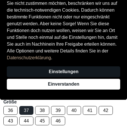
Sie nicht zustimmen möchten, beschränken wir uns auf
die technisch-notwendigen Cookies. Dadurch können
bestimmte Funktionen nicht oder nur eingeschränkt
genutzt werden. Aber keine Sorge! Wenn Sie diese
Funktionen doch nutzen wollen, weisen wir Sie an Ort
und Stelle noch einmal auf die Einstellungen hin, damit
Gabor Damenschuhe Klassische
Sie auch im Nachhinein Ihre Freigabe erteilen können.
Pantoletten dark blue
Alle Optionen und weitere Details finden Sie in der
Datenschutzerklärung
.
Preis
69,95 €
inkl. MwSt.,
zzgl. Versandkosten
Letzter niedrigster Preis:
71,96 €
−3%
Einstellungen
Verkauf durch
Schuh Palast (Voerde)
Einverstanden
15 Angebote anderer Anbieter
Größe
36
37
38
39
40
41
42
43
44
45
46