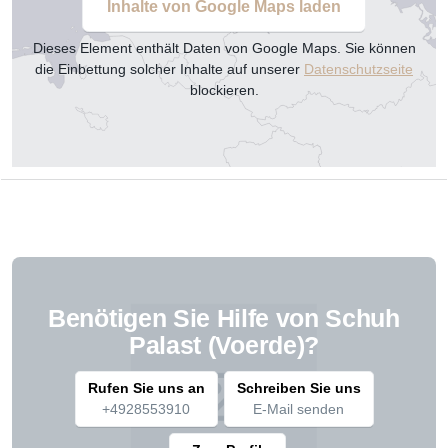
Inhalte von Google Maps laden
Dieses Element enthält Daten von Google Maps. Sie können
die Einbettung solcher Inhalte auf unserer
Datenschutzseite
blockieren.
Benötigen Sie Hilfe von Schuh
Palast (Voerde)?
Rufen Sie uns an
Schreiben Sie uns
+4928553910
E-Mail senden