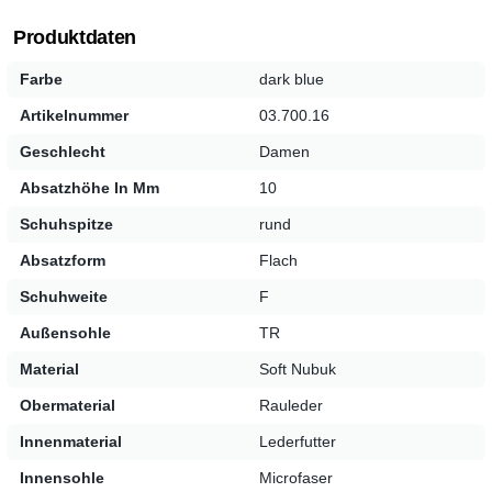
den ganzen Tag. Die Außensohle aus robustem TR-
Produktdaten
Material verspricht eine gute Langlebigkeit und Haltbarkeit,
egal wohin Ihr Weg Sie führt.
Farbe
dark blue
Artikelnummer
03.700.16
Ob zur Jeans oder zum Sommerkleid, diese Pantoletten
überzeugen durch ihre Vielseitigkeit und sind ein dezenter
Geschlecht
Damen
Hingucker in Ihrem Schuhschrank.
Absatzhöhe In Mm
10
Schuhspitze
rund
Absatzform
Flach
Schuhweite
F
Außensohle
TR
Material
Soft Nubuk
Obermaterial
Rauleder
Innenmaterial
Lederfutter
Innensohle
Microfaser