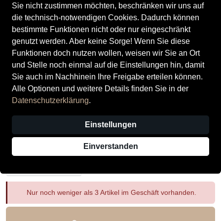
Sie nicht zustimmen möchten, beschränken wir uns auf
die technisch-notwendigen Cookies. Dadurch können
bestimmte Funktionen nicht oder nur eingeschränkt
genutzt werden. Aber keine Sorge! Wenn Sie diese
Funktionen doch nutzen wollen, weisen wir Sie an Ort
und Stelle noch einmal auf die Einstellungen hin, damit
Lurchi Kinderschuhe Klettschuhe /
Sie auch im Nachhinein Ihre Freigabe erteilen können.
Slipper grey
Alle Optionen und weitere Details finden Sie in der
Datenschutzerklärung
.
Preis
79,95 €
inkl. MwSt.,
zzgl. Versandkosten
Größe
Einstellungen
32
Einverstanden
Auswahl aufheben
Nur noch weniger als 3 Artikel im Geschäft vorhanden.