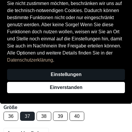
Sie nicht zustimmen möchten, beschränken wir uns auf
die technisch-notwendigen Cookies. Dadurch können
bestimmte Funktionen nicht oder nur eingeschränkt
genutzt werden. Aber keine Sorge! Wenn Sie diese
Funktionen doch nutzen wollen, weisen wir Sie an Ort
und Stelle noch einmal auf die Einstellungen hin, damit
Tamaris Damenschuhe Sportliche
Sie auch im Nachhinein Ihre Freigabe erteilen können.
Schnürer MINT COMB
Alle Optionen und weitere Details finden Sie in der
Datenschutzerklärung
.
Preis
49,95 €
inkl. MwSt.,
zzgl. Versandkosten
Letzter niedrigster Preis:
62,96 €
−21%
Einstellungen
Verkauf durch
Schuh Palast (Voerde)
Einverstanden
5 Angebote anderer Anbieter
Größe
36
37
38
39
40