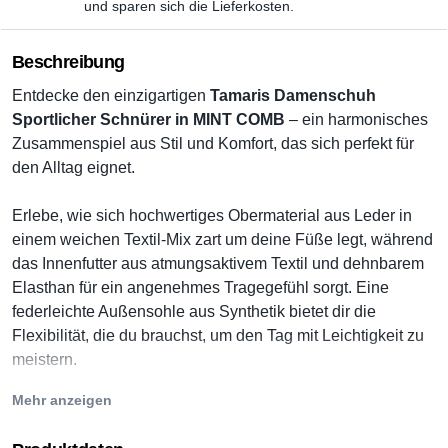
und sparen sich die Lieferkosten.
Beschreibung
Entdecke den einzigartigen
Tamaris Damenschuh
Sportlicher Schnürer in MINT COMB
– ein harmonisches
Zusammenspiel aus Stil und Komfort, das sich perfekt für
den Alltag eignet.
Erlebe, wie sich hochwertiges
Obermaterial
aus Leder in
einem weichen Textil-Mix zart um deine Füße legt, während
das
Innenfutter
aus atmungsaktivem Textil und dehnbarem
Elasthan für ein angenehmes Tragegefühl sorgt. Eine
federleichte
Außensohle
aus Synthetik bietet dir die
Flexibilität, die du brauchst, um den Tag mit Leichtigkeit zu
meistern.
Mehr anzeigen
Ob ausgedehnter Stadtbummel oder der entspannte
Spaziergang im Park – mit seinem sportlichen und dennoch