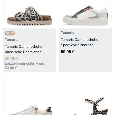
Tamaris
SALE
Tamaris Damenschuhe
Tamaris
Sportliche Schnürer
Tamaris Damenschuhe
WHITE/SILVER
59,95 €
Klassische Pantoletten
LEOPARD
49,95 €
Letzter niedrigster Preis:
53,96 €