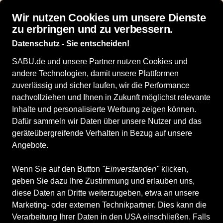
Top bewertet: 4,9 von 5 Sternen bei idealo
Wir nutzen Cookies um unsere Dienste
zu erbringen und zu verbessern.
Datenschutz - Sie entscheiden!
SABU.de und unsere Partner nutzen Cookies und
andere Technologien, damit unsere Plattformen
Alle Produkte
Damenschuhe
zuverlässig und sicher laufen, wir die Performance
Hochwertige Damenschuhe
nachvollziehen und Ihnen in Zukunft möglichst relevante
Inhalte und personalisierte Werbung zeigen können.
Dafür sammeln wir Daten über unsere Nutzer und das
ALLE FILTER
geräteübergreifende Verhalten in Bezug auf unsere
Angebote.
Marken
Größe
Farbe
Geschlecht
Anb
Wenn Sie auf den Button
"Einverstanden"
klicken,
geben Sie dazu Ihre Zustimmung und erlauben uns,
diese Daten an Dritte weiterzugeben, etwa an unsere
über 10.000 Produkte
Marketing- oder externen Technikpartner. Dies kann die
Verarbeitung Ihrer Daten in den USA einschließen. Falls