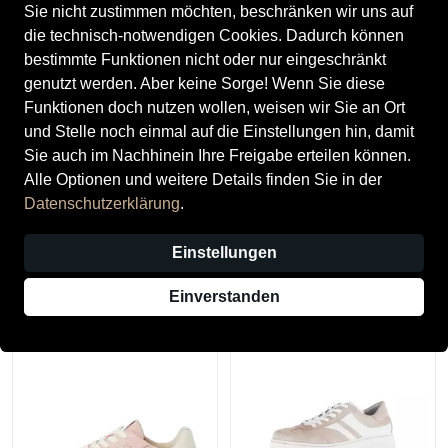
Sie nicht zustimmen möchten, beschränken wir uns auf
die technisch-notwendigen Cookies. Dadurch können
bestimmte Funktionen nicht oder nur eingeschränkt
genutzt werden. Aber keine Sorge! Wenn Sie diese
Funktionen doch nutzen wollen, weisen wir Sie an Ort
und Stelle noch einmal auf die Einstellungen hin, damit
Sie auch im Nachhinein Ihre Freigabe erteilen können.
Alle Optionen und weitere Details finden Sie in der
Datenschutzerklärung
.
Tamaris
Tamaris
Tamaris Damenschuhe
Tamaris Damenschuhe
Einstellungen
Klassische Pantoletten WHITE
Sportliche Schnürer MINT
COMB
29,95 €
69,95 €
Einverstanden