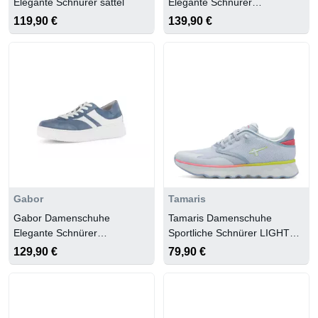
Elegante Schnürer sattel
Elegante Schnürer
weiss/white/silber
119,90 €
139,90 €
Gabor
Tamaris
Gabor Damenschuhe
Tamaris Damenschuhe
Elegante Schnürer
Sportliche Schnürer LIGHT
heaven/weiss
BLUE COMB
129,90 €
79,90 €