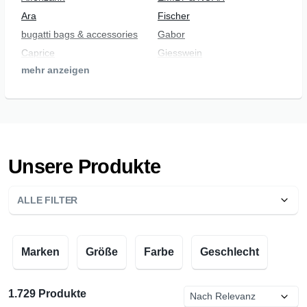
Ara
Fischer
bugatti bags & accessories
Gabor
Caprice
Giesswein
mehr anzeigen
Däumling
Hummel
Ecco
Jomos
Josef Seibel
Naturino
Legero
qnuffs
Lloyd
Remonte
Unsere Produkte
Lowa
Ricosta
Lurchi
Rieker
ALLE FILTER
Mephisto
Rohde
Rollingsoft
Tamaris
Salamander
Tom Tailor
Marken
Größe
Farbe
Geschlecht
Semler
VADO
Sioux
Waldläufer
1.729 Produkte
Skechers
Westland