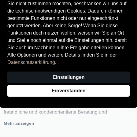
Sie nicht zustimmen möchten, beschränken wir uns auf
die technisch-notwendigen Cookies. Dadurch können
bestimmte Funktionen nicht oder nur eingeschränkt
genutzt werden. Aber keine Sorge! Wenn Sie diese
Funktionen doch nutzen wollen, weisen wir Sie an Ort
und Stelle noch einmal auf die Einstellungen hin, damit
Sie auch im Nachhinein Ihre Freigabe erteilen können.
Alle Optionen und weitere Details finden Sie in der
Lassen Sie sich mitnehmen zu den neuesten Trends der
Datenschutzerklärung
.
Schuhmode bei Schuhhaus Held in Ahaus.
Erleben Sie unseren besonderen Service und unsere
Einstellungen
einzigartige Auswahl an modischen, eleganten und
komfortablen Markenschuhen für Damen, Herren und
Einverstanden
Kinder in angenehmer Atmosphäre.
Unsere Mitarbeiterinnen bieten Ihnen eine kompetente,
freundliche und kundenorientierte Beratung und
präsentieren Ihnen gerne unser sorgfältig ausgesuchtes
Mehr anzeigen
Angebot nationaler und internationaler Schuhmarken.
Wir freuen uns auf Sie!