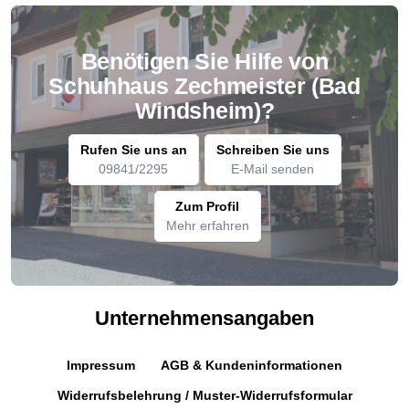
Benötigen Sie Hilfe von
Schuhhaus Zechmeister (Bad
Windsheim)?
Rufen Sie uns an
Schreiben Sie uns
09841/2295
E-Mail senden
Zum Profil
Mehr erfahren
Unternehmensangaben
Impressum
AGB & Kundeninformationen
Widerrufsbelehrung / Muster-Widerrufsformular