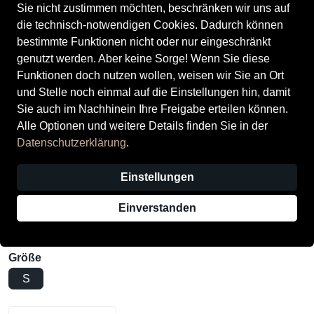
Sie nicht zustimmen möchten, beschränken wir uns auf
die technisch-notwendigen Cookies. Dadurch können
bestimmte Funktionen nicht oder nur eingeschränkt
genutzt werden. Aber keine Sorge! Wenn Sie diese
Funktionen doch nutzen wollen, weisen wir Sie an Ort
und Stelle noch einmal auf die Einstellungen hin, damit
Remonte Accessories
Sie auch im Nachhinein Ihre Freigabe erteilen können.
Umhängetasche & Handtasche
Alle Optionen und weitere Details finden Sie in der
schwarz-crema/black
Datenschutzerklärung
.
Preis
44,95 €
inkl. MwSt.,
zzgl. Versandkosten
Einstellungen
Verkauf durch
Schuhhaus Zechmeister (Bad Windsheim)
Einverstanden
1 Angebot einer anderen Filiale
Größe
S